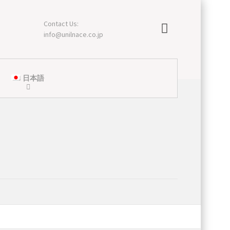
Contact Us:
info@unilnace.co.jp
日本語