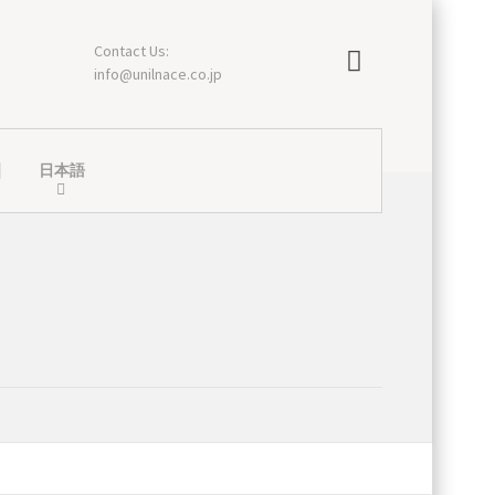
Contact Us:
info@unilnace.co.jp
日本語