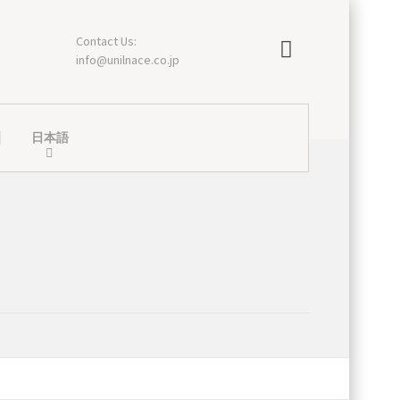
Contact Us:
info@unilnace.co.jp
日本語