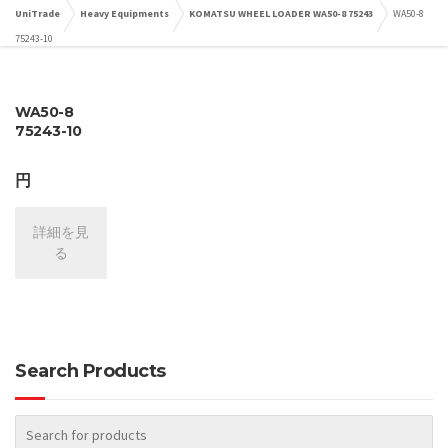
UniTrade
Heavy Equipments
KOMATSU WHEEL LOADER WA50-8 75243
WA50-8
75243-10
WA50-8
75243-10
円
詳細を見
る
Search Products