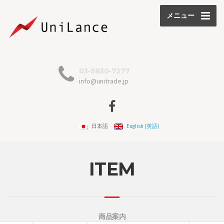
メニュー
03-5830-7277
info@unitrade.jp
日本語
English
(
英語
)
ITEM
商品案内