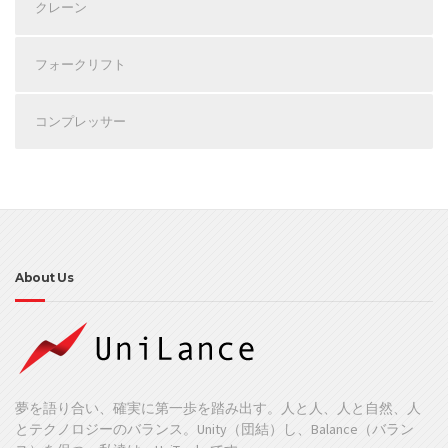
クレーン
フォークリフト
コンプレッサー
About Us
夢を語り合い、確実に第一歩を踏み出す。人と人、人と自然、人
とテクノロジーのバランス。Unity（団結）し、Balance（バラン