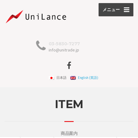
メニュー
03-5830-7277
info@unitrade.jp
日本語
English
(
英語
)
ITEM
商品案内