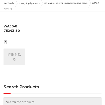
UniTrade
Heavy Equipments
KOMATSU WHEEL LOADER WA50-8 75243
WA50-8
75243-30
WA50-8
75243-30
円
詳細を見
る
Search Products