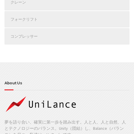
クレーン
フォークリフト
コンプレッサー
About Us
夢を語り合い、確実に第一歩を踏み出す。人と人、人と自然、人
とテクノロジーのバランス。Unity（団結）し、Balance（バラン