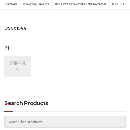
UniTrade
Heavy Equipments
USED CAT EXCAVATOR 320D BWZ00437
DSC01544
DSC01544
円
詳細を見
る
Search Products