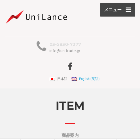
メニュー
03-5830-7277
info@unitrade.jp
日本語
English
(
英語
)
ITEM
商品案内