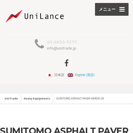
メニュー
03-5830-7277
info@unitrade.jp
日本語
English
(
英語
)
UniTrade
Heavy Equipments
SUMITOMO ASPHALT PAVER HB40W-2B
SUMITOMO ASPHALT PAVER